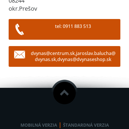
08244
okr.Prešov
tel: 0911 883 513
dvynas@centrum.sk,jaroslav.balucha@
dvynas.sk,dvynas@dvynaseshop.sk
|
MOBILNÁ VERZIA
ŠTANDARDNÁ VERZIA