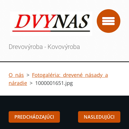
Drevovýroba - Kovovýroba
O nás
>
Fotogaléria: drevené násady a
náradie
>
1000001651.jpg
PREDCHÁDZAJÚCI
NASLEDUJÚCI