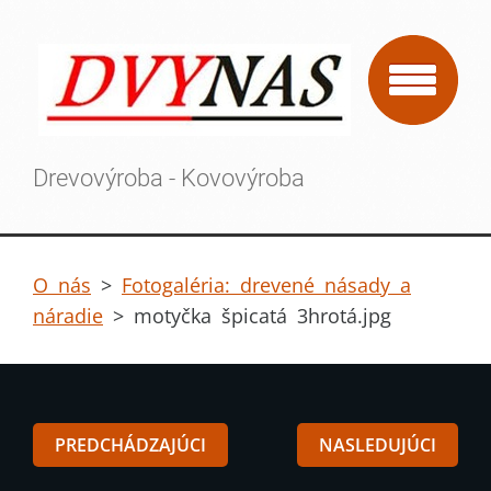
Drevovýroba - Kovovýroba
O nás
>
Fotogaléria: drevené násady a
náradie
>
motyčka špicatá 3hrotá.jpg
PREDCHÁDZAJÚCI
NASLEDUJÚCI