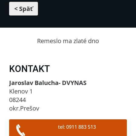
< Späť
Remeslo ma zlaté dno
KONTAKT
Jaroslav Balucha- DVYNAS
Klenov 1
08244
okr.Prešov
tel: 0911 883 513