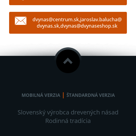
dvynas@centrum.sk,jaroslav.balucha@
dvynas.sk,dvynas@dvynaseshop.sk
|
MOBILNÁ VERZIA
ŠTANDARDNÁ VERZIA
Slovenský výrobca drevených násad
Rodinná tradícia