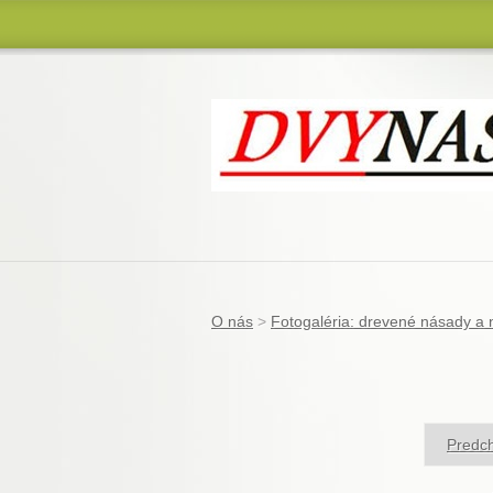
Drevovýroba - Kovovýroba
O nás
>
Fotogaléria: drevené násady a 
Predch