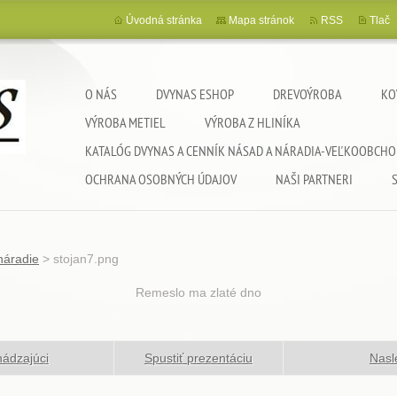
Úvodná stránka
Mapa stránok
RSS
Tlač
O NÁS
DVYNAS ESHOP
DREVOÝROBA
KO
VÝROBA METIEL
VÝROBA Z HLINÍKA
KATALÓG DVYNAS A CENNÍK NÁSAD A NÁRADIA-VEĽKOOBCHO
OCHRANA OSOBNÝCH ÚDAJOV
NAŠI PARTNERI
náradie
>
stojan7.png
Remeslo ma zlaté dno
ádzajúci
Spustiť prezentáciu
Nasl