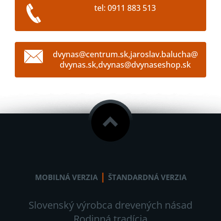
tel: 0911 883 513
dvynas@centrum.sk,jaroslav.balucha@
dvynas.sk,dvynas@dvynaseshop.sk
|
MOBILNÁ VERZIA
ŠTANDARDNÁ VERZIA
Slovenský výrobca drevených násad
Rodinná tradícia