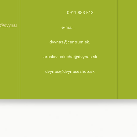
0911 883 513
ha@dvynas.sk,dvynas@dvynaseshop.sk
e-mail:
dvynas@centrum.sk.
jaroslav.balucha@dvynas.sk
dvynas@dvynaseshop.sk