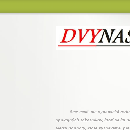
Drevovýroba - Kovovýroba
Sme malá, ale dynamická rodinná f
spokojných zákazníkov, ktorí sa ku n
Medzi hodnoty, ktoré vyznávame, pat