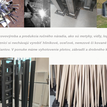
kovovýroba a produkcia ručného náradia, ako sú motyky, vidly, lop
azníci si nechávajú vyrobiť hliníkové, oceľové, nerezové či kova
riantov. V ponuke máme vyhotovenie plotov, zábradlí a drobného