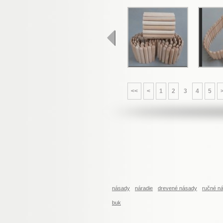
<<
<
1
2
3
4
5
násady
náradie
drevené násady
ručné ná
buk