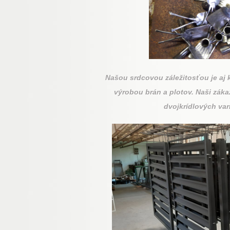
Našou srdcovou záležitosťou je aj 
výrobou brán a plotov. Naši zák
dvojkrídlových va