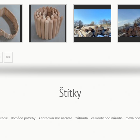
>
>>
Štítky
radie
domáce potreby
zahradkarske náradie
záhrada
velkoobchod náradia
metla pr