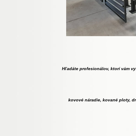
Hľadáte profesionálov, k
torí vám vy
ko
vové náradie, kované ploty, 