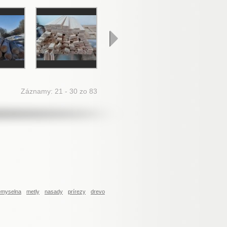
Záznamy: 21 - 30 zo 83
iemyselna
metly
nasady
prírezy
drevo