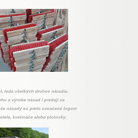
l, teda všetkých druhov náradia.
hu a výrobe násad i predaji sa
aše násady sú preto označené logom
tele, kvetináče alebo plotovky.