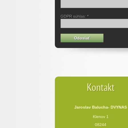
GDPR súhlas: *
Kontakt
Jaroslav Balucha- DVYNAS
Klenov 1
08244