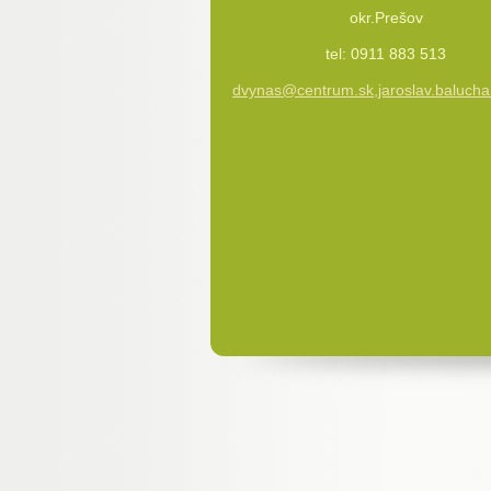
okr.Prešov
tel: 0911 883 513
dvynas@centrum.sk,jaroslav.baluc