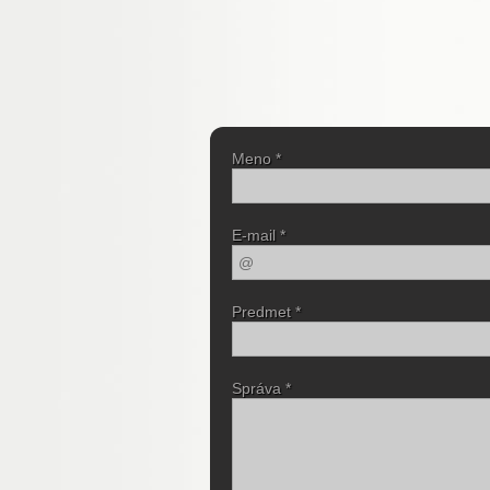
Meno *
E-mail *
Predmet *
Správa *