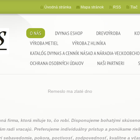
Úvodná stránka
Mapa stránok
RSS
Tlač
O NÁS
DVYNAS ESHOP
DREVOÝROBA
KO
VÝROBA METIEL
VÝROBA Z HLINÍKA
KATALÓG DVYNAS A CENNÍK NÁSAD A NÁRADIA-VEĽKOOBCHO
OCHRANA OSOBNÝCH ÚDAJOV
NAŠI PARTNERI
Remeslo ma zlaté dno
irma, ktorá miluje to, čo robí. Disponujeme bohatými skúseno
ám radi vracajú. Preferujeme individuálny prístup a ponúkame rie
rí sebavedomie, pokora, poctivosť, zodpovednosť, kvalitne a vča