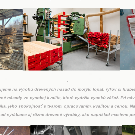
-
jeme na výrobu drevených násad do motýk, lopát, rýľov či hrabie
 násady vo vysokej kvalite, ktoré vydržia vysokú záťaž. Pri návr
ka, jeho spokojnosť s tvarom, opracovaním, kvalitou a cenou. N
d vyrábame aj rôzne drevené výrobky, ako napríklad masívne pos