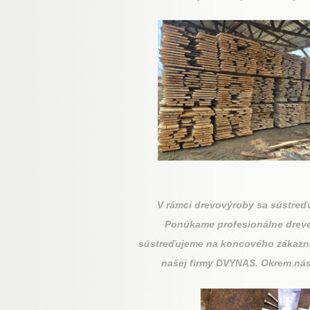
V rámci drevovýroby sa sústreďu
Ponúkame profesionálne drevené
sústreďujeme na koncového zákazní
našej firmy DVYNAS. Okrem nása