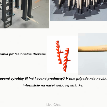
robia p
rofesionál
ne drevené
drevené výrobky či iné kované predmety? V tom prípade nás neváh
informácie na našej webovej stránke.
Live Chat